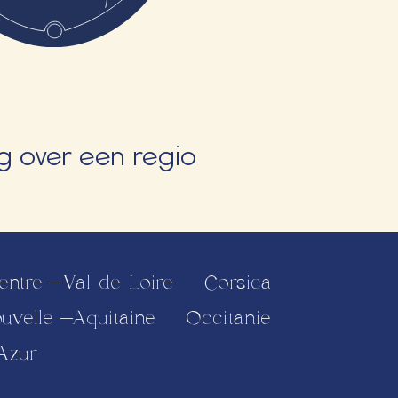
 over een regio
entre-Val de Loire
Corsica
uvelle-Aquitaine
Occitanie
Azur