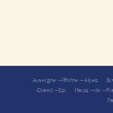
Auvergne-Rhône-Alpes
Bo
Grand-Est
Hauts-de-Fr
Pa