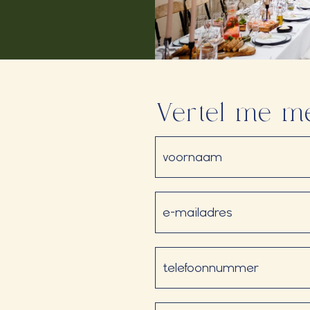
Vertel me m
Naam
(Vereist)
E-
mailadres
(Vereist)
Telefoon
(Vereist)
Datum