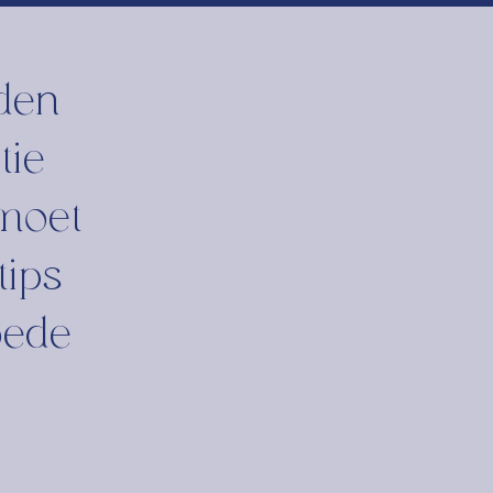
den
tie
 moet
tips
oede