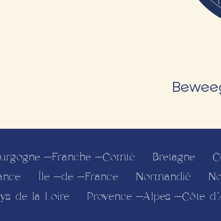
Beweeg
urgogne-Franche-Comté
Bretagne
C
ance
Île-de-France
Normandië
No
ys de la Loire
Provence-Alpes-Côte d’